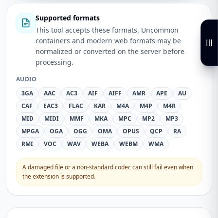
Supported formats
This tool accepts these formats. Uncommon
containers and modern web formats may be
normalized or converted on the server before
processing.
AUDIO
3GA
AAC
AC3
AIF
AIFF
AMR
APE
AU
CAF
EAC3
FLAC
KAR
M4A
M4P
M4R
MID
MIDI
MMF
MKA
MPC
MP2
MP3
MPGA
OGA
OGG
OMA
OPUS
QCP
RA
RMI
VOC
WAV
WEBA
WEBM
WMA
A damaged file or a non-standard codec can still fail even when
the extension is supported.