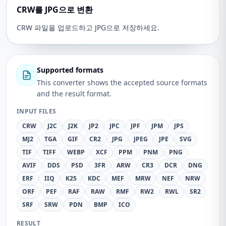
CRW를 JPG으로 변환
CRW 파일을 업로드하고 JPG으로 저장하세요.
Supported formats
This converter shows the accepted source formats
and the result format.
INPUT FILES
CRW
J2C
J2K
JP2
JPC
JPF
JPM
JPS
MJ2
TGA
GIF
CR2
JPG
JPEG
JPE
SVG
TIF
TIFF
WEBP
XCF
PPM
PNM
PNG
AVIF
DDS
PSD
3FR
ARW
CR3
DCR
DNG
ERF
IIQ
K25
KDC
MEF
MRW
NEF
NRW
ORF
PEF
RAF
RAW
RMF
RW2
RWL
SR2
SRF
SRW
PDN
BMP
ICO
RESULT