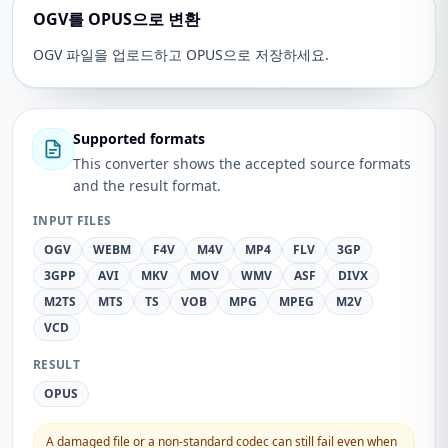
OGV를 OPUS으로 변환
OGV 파일을 업로드하고 OPUS으로 저장하세요.
Supported formats
This converter shows the accepted source formats
and the result format.
INPUT FILES
OGV
WEBM
F4V
M4V
MP4
FLV
3GP
3GPP
AVI
MKV
MOV
WMV
ASF
DIVX
M2TS
MTS
TS
VOB
MPG
MPEG
M2V
VCD
RESULT
OPUS
A damaged file or a non-standard codec can still fail even when