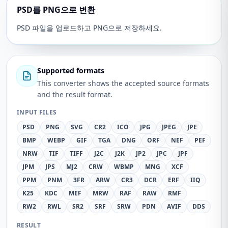
PSD를 PNG으로 변환
PSD 파일을 업로드하고 PNG으로 저장하세요.
Supported formats
This converter shows the accepted source formats
and the result format.
INPUT FILES
PSD
PNG
SVG
CR2
ICO
JPG
JPEG
JPE
BMP
WEBP
GIF
TGA
DNG
ORF
NEF
PEF
NRW
TIF
TIFF
J2C
J2K
JP2
JPC
JPF
JPM
JPS
MJ2
CRW
WBMP
MNG
XCF
PPM
PNM
3FR
ARW
CR3
DCR
ERF
IIQ
K25
KDC
MEF
MRW
RAF
RAW
RMF
RW2
RWL
SR2
SRF
SRW
PDN
AVIF
DDS
RESULT