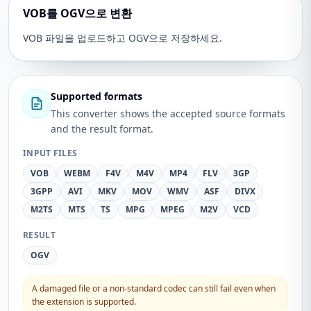
VOB를 OGV으로 변환
VOB 파일을 업로드하고 OGV으로 저장하세요.
Supported formats
This converter shows the accepted source formats
and the result format.
INPUT FILES
VOB
WEBM
F4V
M4V
MP4
FLV
3GP
3GPP
AVI
MKV
MOV
WMV
ASF
DIVX
M2TS
MTS
TS
MPG
MPEG
M2V
VCD
RESULT
OGV
A damaged file or a non-standard codec can still fail even when
the extension is supported.