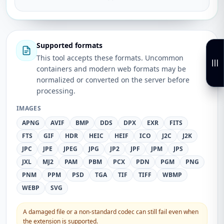
Supported formats
This tool accepts these formats. Uncommon
containers and modern web formats may be
normalized or converted on the server before
processing.
IMAGES
APNG
AVIF
BMP
DDS
DPX
EXR
FITS
FTS
GIF
HDR
HEIC
HEIF
ICO
J2C
J2K
JPC
JPE
JPEG
JPG
JP2
JPF
JPM
JPS
JXL
MJ2
PAM
PBM
PCX
PDN
PGM
PNG
PNM
PPM
PSD
TGA
TIF
TIFF
WBMP
WEBP
SVG
A damaged file or a non-standard codec can still fail even when
the extension is supported.