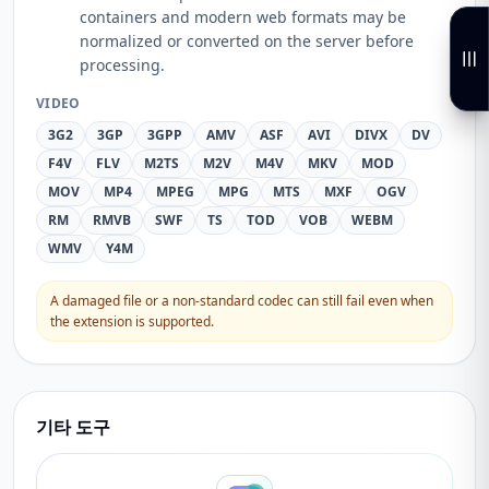
containers and modern web formats may be
normalized or converted on the server before
processing.
VIDEO
3G2
3GP
3GPP
AMV
ASF
AVI
DIVX
DV
F4V
FLV
M2TS
M2V
M4V
MKV
MOD
MOV
MP4
MPEG
MPG
MTS
MXF
OGV
RM
RMVB
SWF
TS
TOD
VOB
WEBM
WMV
Y4M
A damaged file or a non-standard codec can still fail even when
the extension is supported.
기타 도구