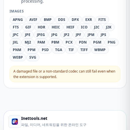
processing.
IMAGES
APNG
AVIF
BMP
DDS
DPX
EXR
FITS
FTS
GIF
HDR
HEIC
HEIF
ICO
J2C
J2K
JPC
JPE
JPEG
JPG
JP2
JPF
JPM
JPS
JXL
MJ2
PAM
PBM
PCX
PDN
PGM
PNG
PNM
PPM
PSD
TGA
TIF
TIFF
WBMP
WEBP
SVG
A damaged file or a non-standard codec can still fail even when
the extension is supported.
Inettools.net
파일, 미디어, 네트워킹을 위한 온라인 도구