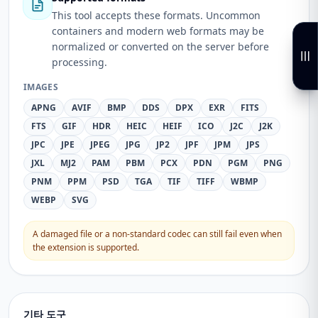
This tool accepts these formats. Uncommon
containers and modern web formats may be
normalized or converted on the server before
processing.
IMAGES
APNG
AVIF
BMP
DDS
DPX
EXR
FITS
FTS
GIF
HDR
HEIC
HEIF
ICO
J2C
J2K
JPC
JPE
JPEG
JPG
JP2
JPF
JPM
JPS
JXL
MJ2
PAM
PBM
PCX
PDN
PGM
PNG
PNM
PPM
PSD
TGA
TIF
TIFF
WBMP
WEBP
SVG
A damaged file or a non-standard codec can still fail even when
the extension is supported.
기타 도구