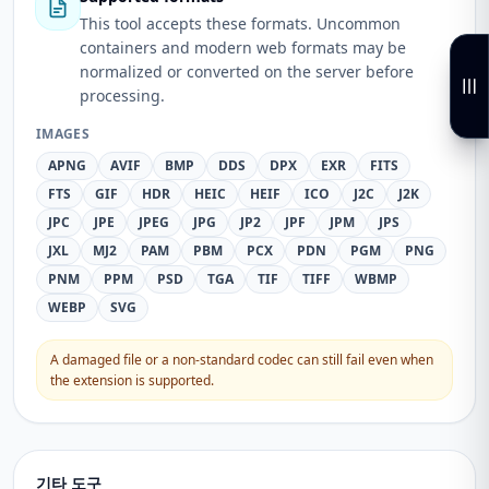
This tool accepts these formats. Uncommon
containers and modern web formats may be
normalized or converted on the server before
processing.
IMAGES
APNG
AVIF
BMP
DDS
DPX
EXR
FITS
FTS
GIF
HDR
HEIC
HEIF
ICO
J2C
J2K
JPC
JPE
JPEG
JPG
JP2
JPF
JPM
JPS
JXL
MJ2
PAM
PBM
PCX
PDN
PGM
PNG
PNM
PPM
PSD
TGA
TIF
TIFF
WBMP
WEBP
SVG
A damaged file or a non-standard codec can still fail even when
the extension is supported.
기타 도구