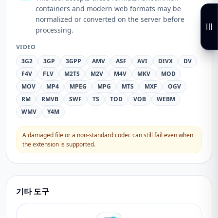
containers and modern web formats may be
normalized or converted on the server before
processing.
VIDEO
3G2
3GP
3GPP
AMV
ASF
AVI
DIVX
DV
F4V
FLV
M2TS
M2V
M4V
MKV
MOD
MOV
MP4
MPEG
MPG
MTS
MXF
OGV
RM
RMVB
SWF
TS
TOD
VOB
WEBM
WMV
Y4M
A damaged file or a non-standard codec can still fail even when
the extension is supported.
기타 도구